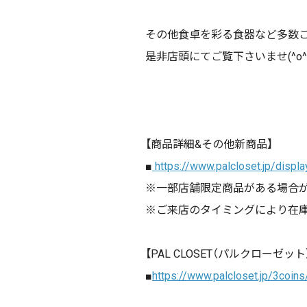
その他食卓を彩る食器など多数
是非店頭にてご覧下さいませ(^o^)
【商品詳細&その他新商品】
■
https://www.palcloset.jp/disp
※一部店舗限定商品がある場合
※ご来店のタイミングにより在
【PAL CLOSET（パルクローゼッ
■
https://www.palcloset.jp/3c