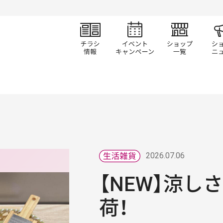
チラシ情報
イベント/キャン
ショ
2026.07.06
【NEW】涼し
荷！