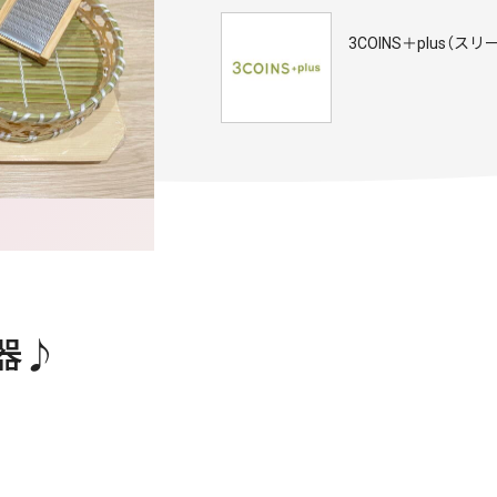
3COINS＋plus（
器♪