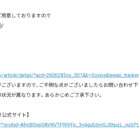
ご用意しておりますので
/
lay/article/detail/?acd=2606283co_001&b=3coins&leeep_tracki
がございますので、ご不明な点がございましたらお問い合わせ下
庫状況が異なります。あらかじめご了承下さい。
ト）公式サイト】
oins/?srsltid=AfmBOop0AVNVTPRlVFp_3n4guEdvnSJXhpzL_nuS