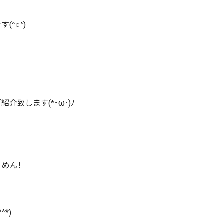
(^○^)
介致します(*･ω･)ﾉ
めん！
*)