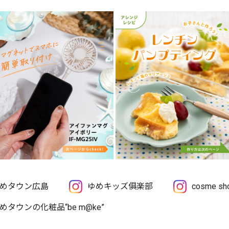
めタウン広島
ゆめキッズ俱楽部
cosme 
めタウンの化粧品“be m@ke”