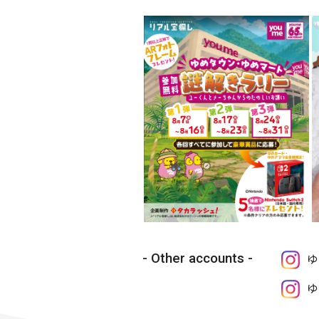
Other accounts
ゆ
ゆ