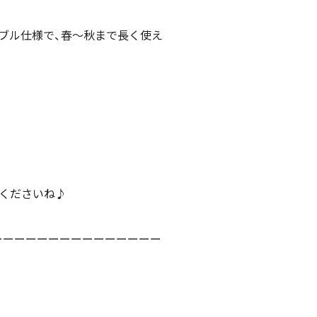
シブル仕様で、春～秋まで長く使え
てくださいね♪
ーーーーーーーーーーーーーーー