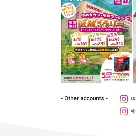
Other accounts
ゆ
ゆ