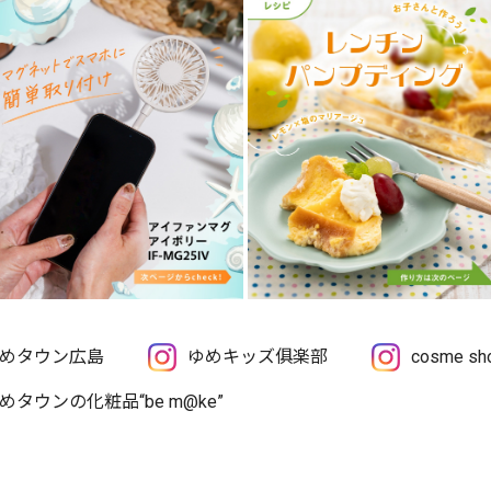
めタウン広島
ゆめキッズ俱楽部
cosme 
めタウンの化粧品“be m@ke”