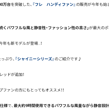
00万台
を突破した、
『フレ ハンディファン』
の販売が今年も始ま
続くパワフルな風と静音性・ファッション性の高さ」
が最大のポ
今年も新モデルが登場…！
っぷり、
『シャイニーシリーズ』
のご紹介です♪
レッドが追加！
プファンの方にもとってもオススメ！！
Y仕様
で、
最大約9時間使用できるパワフルな風量ながら静音設