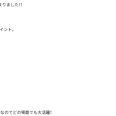
りました！！
イント。
計
なのでどの場面でも大活躍！