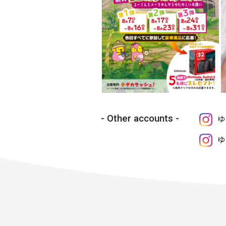
Other accounts
ゆ
ゆ