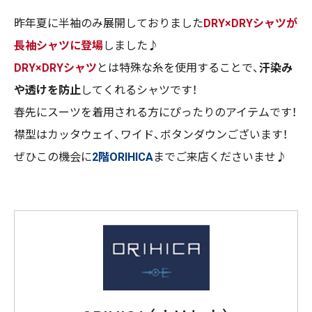
昨年夏に半袖のみ展開しておりました
DRY×DRYシャツが
長袖シャツに登場
しました♪
DRY×DRYシャツ
とは特殊な糸を使用することで、
汗染み
や透けを防止
してくれるシャツです！
春先にスーツを着用される方にぴったりのアイテムです！
襟型はカッタウェイ、ワイド、ボタンダウンございます！
ぜひこの機会に
2階ORIHICA
までご来店くださいませ♪