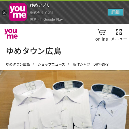
ゆめアプ‪リ‬
詳細
株式会社イズミ
無料 - In Google Play
online
ゆめタウン広島
ショップニュース
新作シャツ DRY×DRY