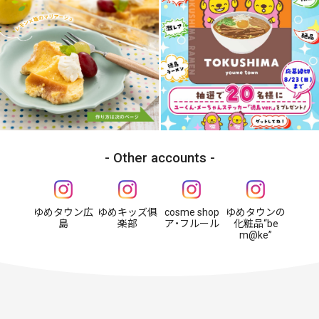
Other accounts
ゆめタウン広
ゆめキッズ俱
cosme shop
ゆめタウンの
島
楽部
ア・フルール
化粧品“be
m@ke”