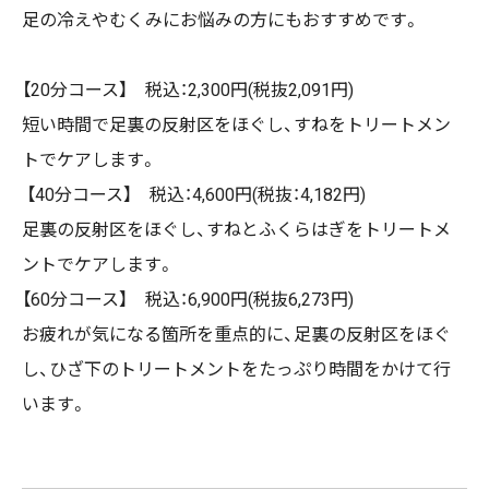
足の冷えやむくみにお悩みの方にもおすすめです。
【
20
分コース】 税込：
2,300
円
(
税抜
2,091
円
)
短い時間で足裏の反射区をほぐし、すねをトリートメン
トでケアします。
【
40
分コース】 税込：
4,600
円
(
税抜：
4,182
円
)
足裏の反射区をほぐし、すねとふくらはぎをトリートメ
ントでケアします。
【
60
分コース】 税込：
6,900
円
(
税抜
6,273
円
)
お疲れが気になる箇所を重点的に、足裏の反射区をほぐ
し、ひざ下のトリートメントをたっぷり時間をかけて行
います。