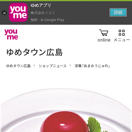
ゆめアプ‪リ‬
詳細
株式会社イズミ
無料 - In Google Play
online
ゆめタウン広島
ショップニュース
涼菓『あまおうじゅれ』