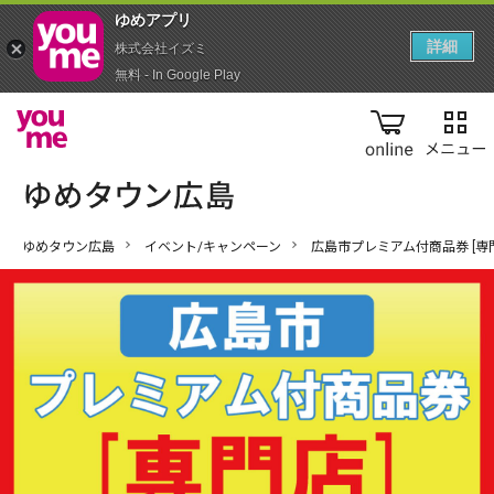
ゆめアプ‪リ‬
詳細
株式会社イズミ
無料 - In Google Play
online
ゆめタウン広島
イベント/キャンペーン
広島市プレミアム付商品券 [専