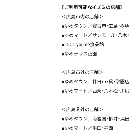
【ご利用可能なイズミの店舗】
＜広島市内の店舗＞
■ゆめタウン／安古市・広島・みゆ
■ゆめマート／サンモール・八木・
■LECT youme食品館
■ゆめテラス祇園
＜広島市外の店舗＞
■ゆめタウン／廿日市・呉・学園店
■ゆめマート／
西条・
八本松・川尻
＜広島県外の店舗＞
■ゆめタウン／南岩国・柳井・浜田
■ゆめマート／浜田・神西