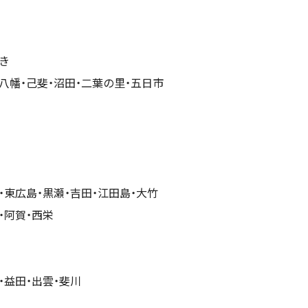
き
八幡・己斐・沼田・二葉の里・五日市
・東広島・黒瀬・吉田・江田島・大竹
・阿賀・西栄
・益田・出雲・斐川