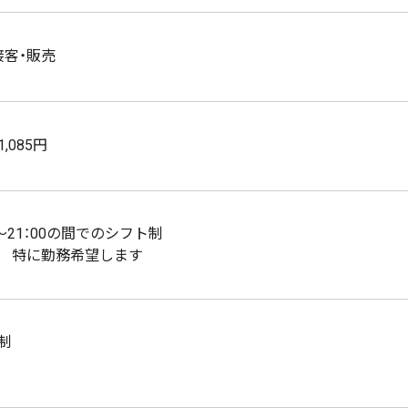
接客・販売
,085円
0～21：00の間でのシフト制
 特に勤務希望します
制