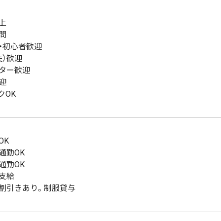
上
問
・初心者歓迎
夫）歓迎
ター歓迎
迎
クOK
OK
通勤OK
通勤OK
支給
割引きあり。制服貸与