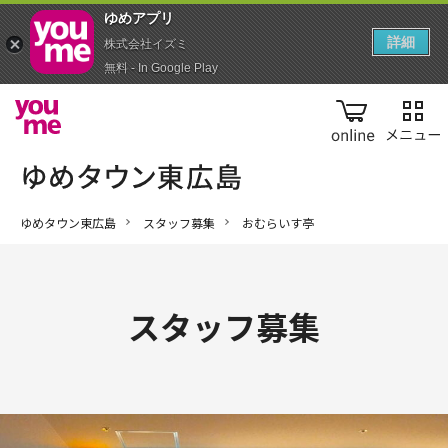
ゆめアプ‪リ‬
詳細
株式会社イズミ
無料 - In Google Play
online
ゆめタウン東広島
スタッフ募集
おむらいす亭
スタッフ募集