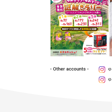
Other accounts
ゆ
ゆ