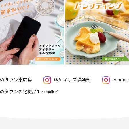
めタウン東広島
ゆめキッズ俱楽部
cosme
めタウンの化粧品“be m@ke”