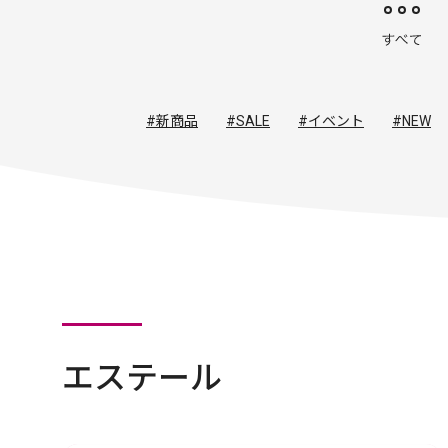
#新商品
#SALE
#イベント
#NEW
エステール