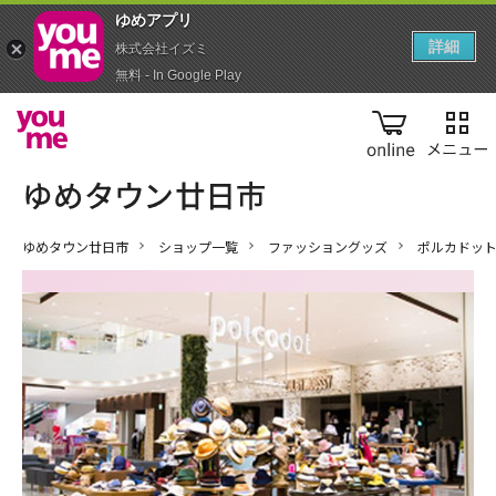
ゆめアプ‪リ‬
詳細
株式会社イズミ
無料 - In Google Play
online
ゆめタウン廿日市
ショップ一覧
ファッショングッズ
ポルカドッ