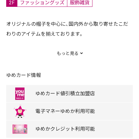
2F
ファッショングッズ
服飾雑貨
オリジナルの帽子を中心に、国内外から取り寄せたこだ
わりのアイテムを揃えております｡
もっと見る
キャッシュレス
ゆめタウンデー対象店舗
ゆめカード情報
取扱商品
ゆめカード
値引積立
加盟店
鞄/かばん/バッグ/バック/時計/雑貨/帽子
電子マネー
ゆめか
利用可能
キッズアイテム取扱店
ゆめか
クレジット
利用可能