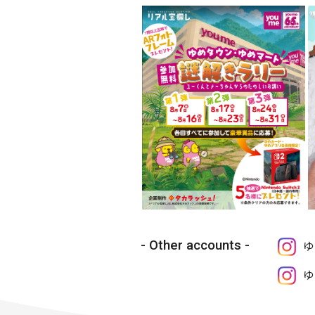
Other accounts
ゆ
ゆ