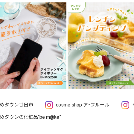
めタウン廿日市
cosme shop ア・フルール
めタウンの化粧品“be m@ke”