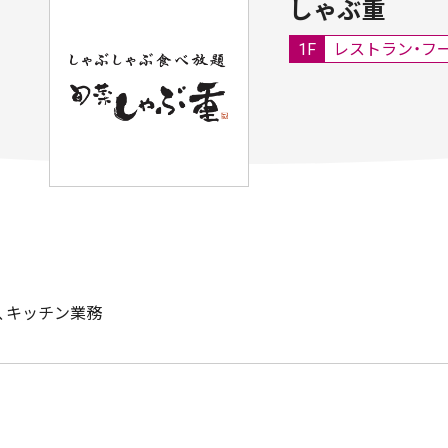
しゃぶ重
1F
レストラン・フ
、キッチン業務