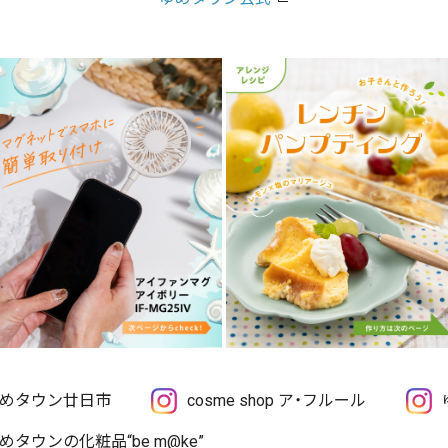
めタウン廿日市
cosme shop ア・フルール
めタウンの化粧品“be m@ke”