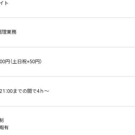
イト
調理業務
00円（土日祝+50円）
～21：00までの間で4ｈ～
制
暇有