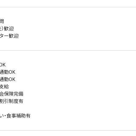
問
夫）歓迎
ター歓迎
OK
通勤OK
通勤OK
支給
会保険完備
割引制度有
い・食事補助有