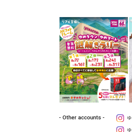
Other accounts
ゆ
ゆ