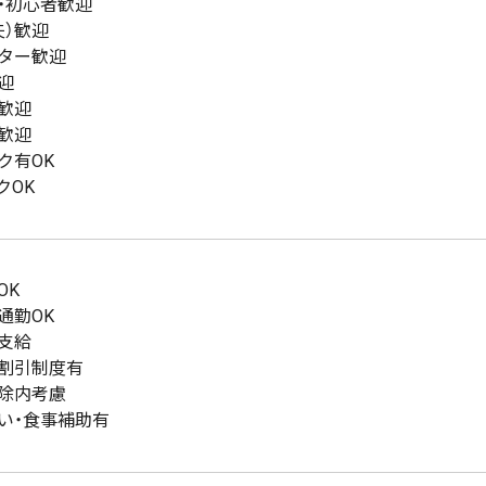
・初心者歓迎
夫）歓迎
ター歓迎
迎
歓迎
歓迎
ク有OK
クOK
OK
通勤OK
支給
割引制度有
除内考慮
い・食事補助有