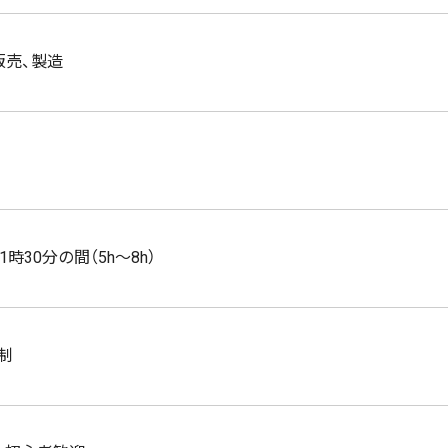
販売、製造
円
1時30分の間（5h〜8h）
制