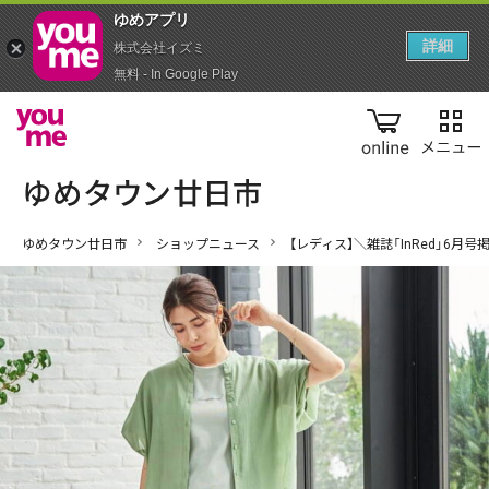
ゆめアプ‪リ‬
詳細
株式会社イズミ
無料 - In Google Play
online
ゆめタウン廿日市
ショップニュース
【レディス】＼雑誌「InRed」6