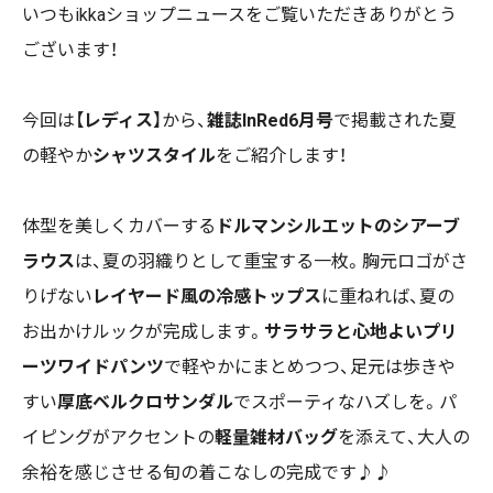
いつもikkaショップニュースをご覧いただきありがとう
ございます！
今回は【
レディス
】から、
雑誌InRed6月号
で掲載された夏
の軽やか
シャツスタイル
をご紹介します！
体型を美しくカバーする
ドルマンシルエットのシアーブ
ラウス
は、夏の羽織りとして重宝する一枚。胸元ロゴがさ
りげない
レイヤード風の冷感トップス
に重ねれば、夏の
お出かけルックが完成します。
サラサラと心地よいプリ
ーツワイドパンツ
で軽やかにまとめつつ、足元は歩きや
すい
厚底ベルクロサンダル
でスポーティなハズしを。パ
イピングがアクセントの
軽量雑材バッグ
を添えて、大人の
余裕を感じさせる旬の着こなしの完成です♪♪