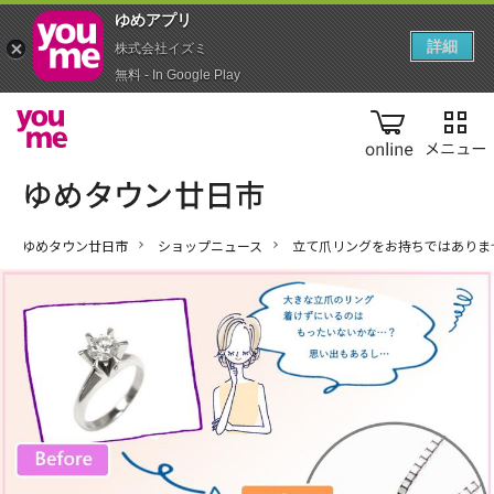
ゆめアプ‪リ‬
詳細
株式会社イズミ
無料 - In Google Play
online
ゆめタウン廿日市
ショップニュース
立て爪リングをお持ちではありま