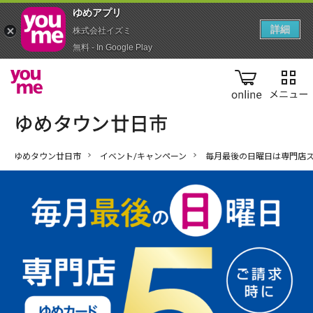
ゆめアプ‪リ‬
詳細
株式会社イズミ
無料 - In Google Play
online
ゆめタウン廿日市
イベント/キャンペーン
毎月最後の日曜日は専門店