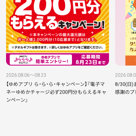
2026.08.06〜08.23
2026.08.
【ゆめアプリ ら・ら・ら・キャンペーン】『電子マ
8/30(日
ネーゆめかチャージ必ず200円分もらえるキャ
感謝のプ
ンペーン』