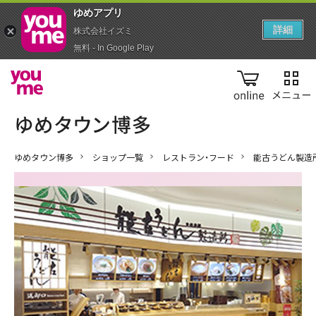
ゆめアプ‪リ‬
詳細
株式会社イズミ
無料 - In Google Play
online
ゆめタウン博多
ショップ一覧
レストラン・フード
能古うどん製造