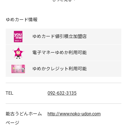
麺から繰り出されるツルツルとした食感、シコシコとし
たコシの強さは絶品です。
ゆめカード情報
キャッシュレス
ゆめタウンデー対象店舗
ゆめカード
値引積立
加盟店
電子マネー
ゆめか
利用可能
取扱商品
ウーロン茶/うどん/おにぎり・おむすび/天ぷら/から揚
ゆめか
クレジット
利用可能
げ/麺類
TEL
092-632-3135
能古うどんホーム
http://www.noko-udon.com
ページ