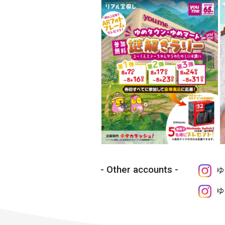
Other accounts
ゆ
ゆ