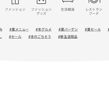
み
#夏メニュー
#冬グルメ
#夏バーゲン
#夏セール
し
#セール
#冬のごちそう
#新生活用品