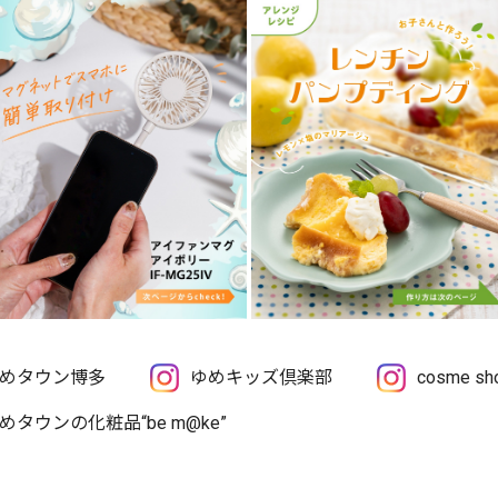
めタウン博多
ゆめキッズ倶楽部
cosme 
めタウンの化粧品“be m@ke”