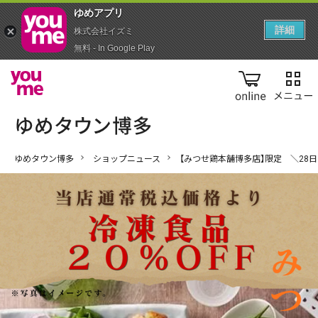
ゆめアプ‪リ‬
詳細
株式会社イズミ
無料 - In Google Play
online
ゆめタウン博多
ショップニュース
【みつせ鶏本舗博多店】限定 ＼28日