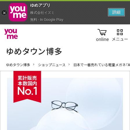
ゆめアプ‪リ‬
詳細
株式会社イズミ
無料 - In Google Play
online
ゆめタウン博多
ショップニュース
日本で一番売れている軽量メガネ『Air