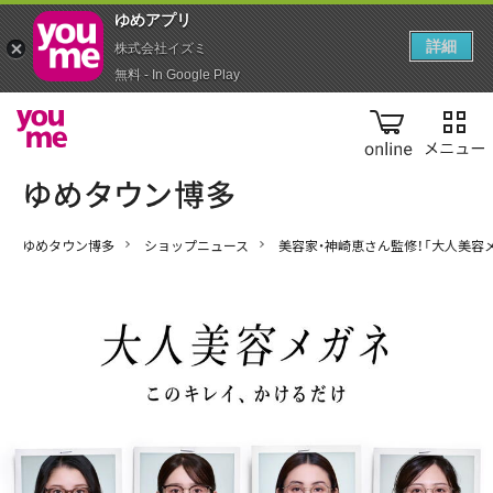
ゆめアプ‪リ‬
詳細
株式会社イズミ
無料 - In Google Play
online
ゆめタウン博多
ショップニュース
美容家・神崎恵さん監修！「大人美容