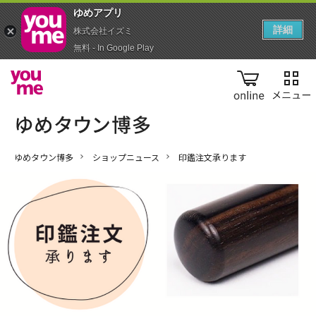
ゆめアプ‪リ‬
詳細
株式会社イズミ
無料 - In Google Play
online
ゆめタウン博多
ショップニュース
印鑑注文承ります