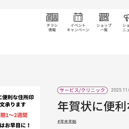
チラシ情報
イベント/キャン
ショ
2025.11
年賀状に便利
#年末年始