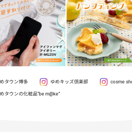
めタウン博多
ゆめキッズ倶楽部
cosme 
めタウンの化粧品“be m@ke”