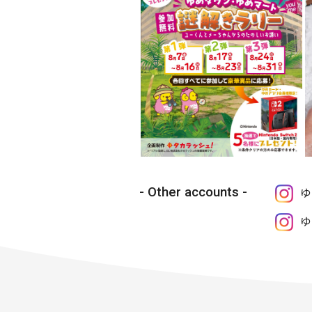
Other accounts
ゆ
ゆ