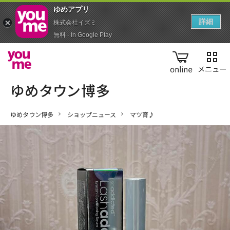
ゆめアプ‪リ‬
詳細
株式会社イズミ
無料 - In Google Play
online
ゆめタウン博多
ショップニュース
マツ育♪