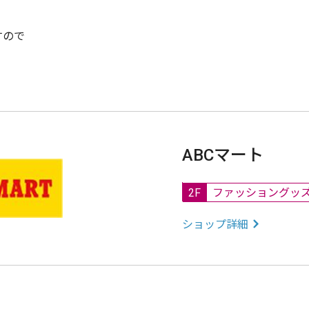
すので
ABCマート
2F
ファッショングッ
ショップ詳細