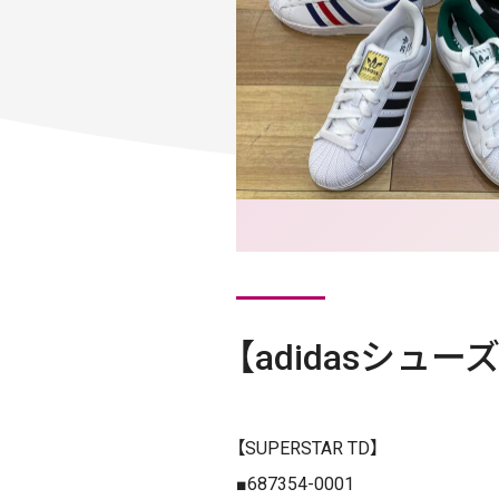
【adidasシュ
【SUPERSTAR TD】
■687354-0001