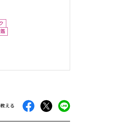
ク
印鑑
facebook
X
LINE
に教える