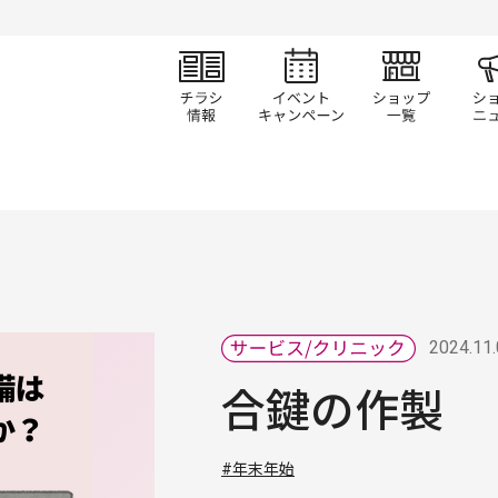
チラシ情報
イベント/キャン
ショ
2024.11
合鍵の作製
#年末年始