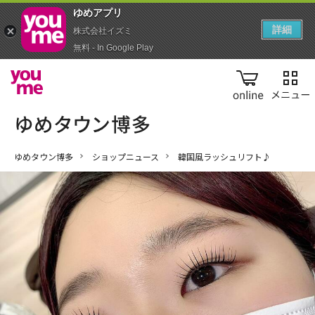
ゆめアプ‪リ‬
詳細
株式会社イズミ
無料 - In Google Play
online
ゆめタウン博多
ショップニュース
韓国風ラッシュリフト♪