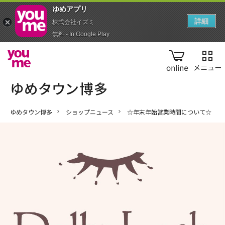
ゆめアプ‪リ‬
詳細
株式会社イズミ
無料 - In Google Play
online
ゆめタウン博多
ショップニュース
☆年末年始営業時間について☆