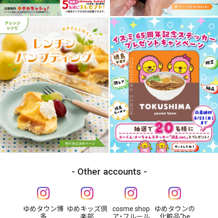
Other accounts
ゆめタウン博
ゆめキッズ倶
cosme shop
ゆめタウンの
多
楽部
ア・フルール
化粧品“be