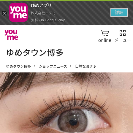
ゆめアプ‪リ‬
詳細
株式会社イズミ
無料 - In Google Play
online
ゆめタウン博多
ショップニュース
自然な濃さ♪