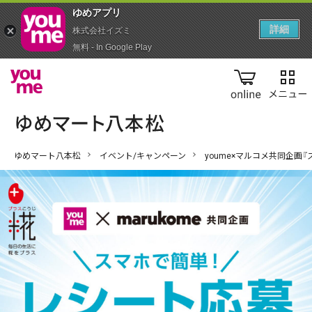
ゆめアプ‪リ‬
詳細
株式会社イズミ
無料 - In Google Play
online
ゆめマート八本松
イベント/キャンペーン
youme×マルコメ共同企画