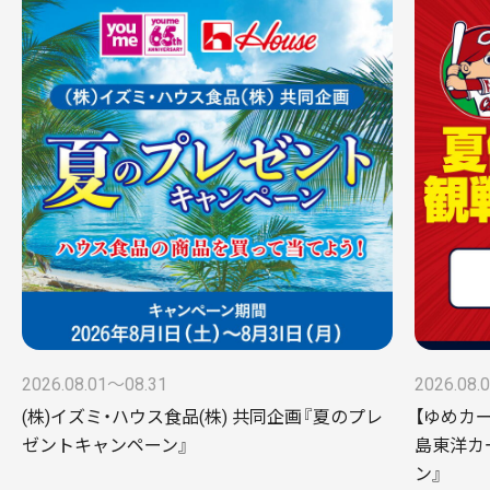
2026.08.01〜08.31
2026.08.
(株)イズミ・ハウス食品(株) 共同企画『夏のプレ
【ゆめカ
ゼントキャンペーン』
島東洋カ
ン』