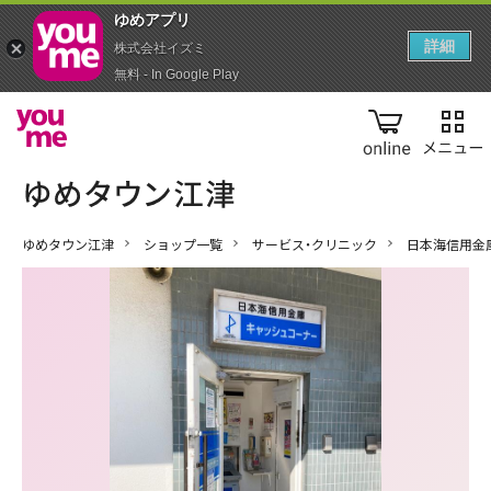
ゆめアプ‪リ‬
詳細
株式会社イズミ
無料 - In Google Play
online
ゆめタウン江津
ショップ一覧
サービス・クリニック
日本海信用金庫