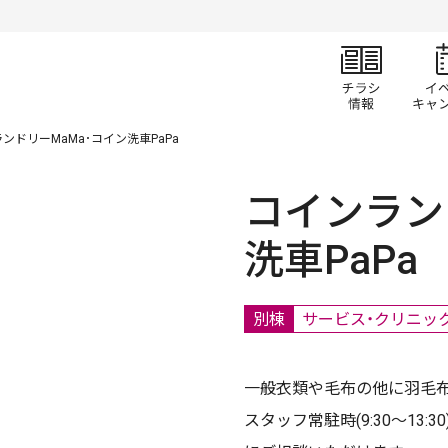
チラ
ンドリーMaMa･コイン洗車PaPa
コインラン
洗車PaPa
別棟
サービス・クリニッ
一般衣類や毛布の他に羽毛
スタッフ常駐時(9:30～1