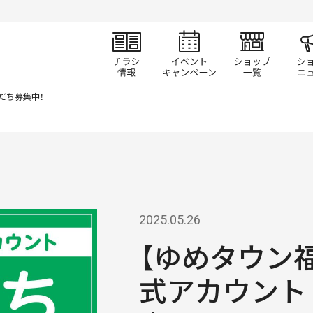
チラシ情報
イベント/キャン
ショ
友だち募集中！
2025.05.26
【ゆめタウン福
式アカウント