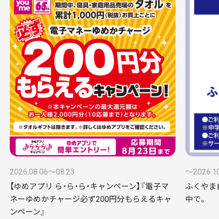
2026.08.06〜08.23
〜2026.10
【ゆめアプリ ら・ら・ら・キャンペーン】『電子マ
ふくやま
ネーゆめかチャージ必ず200円分もらえるキャ
中で。
ンペーン』