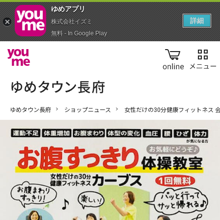
ゆめアプ‪リ‬
詳細
株式会社イズミ
無料 - In Google Play
online
ゆめタウン長府
ショップニュース
女性だけの30分健康フィットネス 