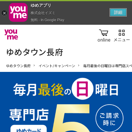
ゆめアプ‪リ‬
詳細
株式会社イズミ
無料 - In Google Play
online
ゆめタウン長府
イベント/キャンペーン
毎月最後の日曜日は専門店ス