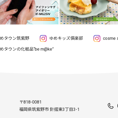
めタウン筑紫野
ゆめキッズ俱楽部
cosme
めタウンの化粧品“be m@ke”
〒818-0081
福岡県筑紫野市 針摺東3丁目3-1