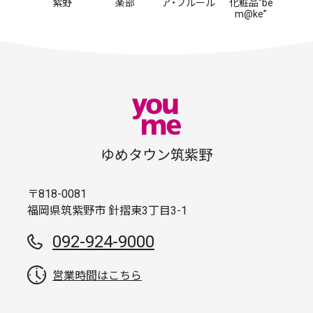
紫野
楽部
ア・フルール
化粧品“be
m@ke”
ゆめタウン筑紫野
〒818-0081
福岡県筑紫野市 針摺東3丁目3-1
092-924-9000
営業時間はこちら