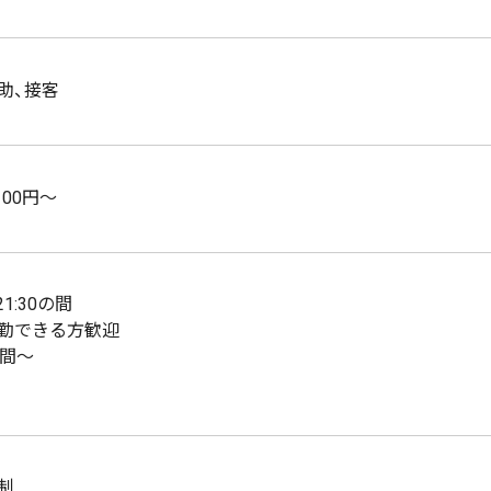
助、接客
100円～
21:30の間
勤できる方歓迎
時間〜
制