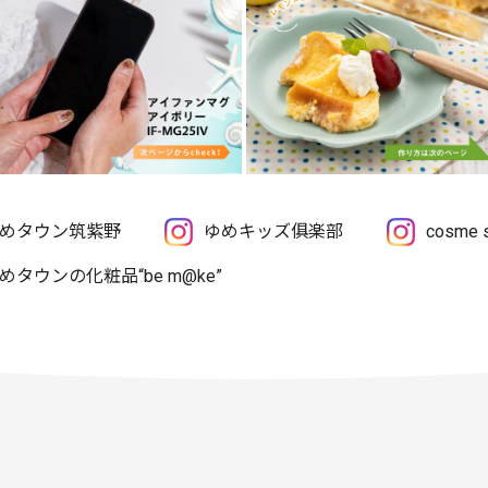
めタウン筑紫野
ゆめキッズ俱楽部
cosme
めタウンの化粧品“be m@ke”