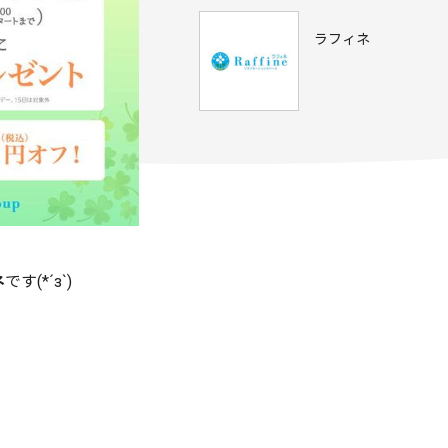
ラフィネ
ネ
です(*´з`)