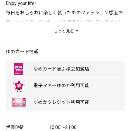
Enjoy your life!
毎日をおしゃれに楽しく装うためのファッション感度の
高いソックス、インナー、ウエアをシーズンごとタイムリ
ーに提案します。
もっと見る
ゆめカード情報
キャッシュレス
ゆめタウンデー対象店舗
ゆめカード
値引積立
加盟店
免税対象店舗
電子マネー
ゆめか
利用可能
取扱商品
ゆめか
クレジット
利用可能
レディス靴下/メンズ靴下/キッズ靴下/インナー/女性下
着/ルームウェア/健康と美の靴下/健康と美のインナーア
営業時間
10:00〜21:00
イテム