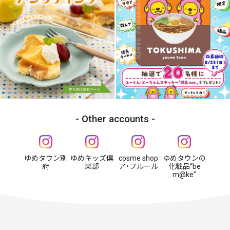
Other accounts
ゆめタウン別
ゆめキッズ俱
cosme shop
ゆめタウンの
府
楽部
ア・フルール
化粧品“be
m@ke”