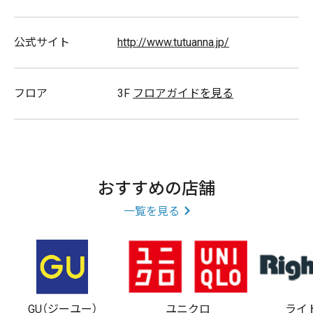
キッズアイテム取扱店
公式サイト
http://www.tutuanna.jp/
靴下 13～15cm 16～18cm 19～21c
フロア
3F
フロアガイドを見る
グッズ
mあります!!
おすすめの店舗
スタッフ募集
一覧を見る
GU（ジーユー）
ユニクロ
ライ