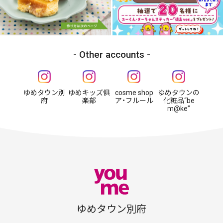
Other accounts
ゆめタウン別
ゆめキッズ俱
cosme shop
ゆめタウンの
府
楽部
ア・フルール
化粧品“be
m@ke”
ゆめタウン別府