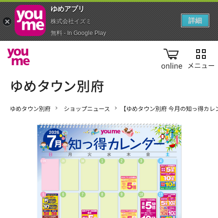
ゆめアプ‪リ‬
詳細
株式会社イズミ
無料 - In Google Play
online
ゆめタウン別府
ショップニュース
【ゆめタウン別府 今月の知っ得カレ