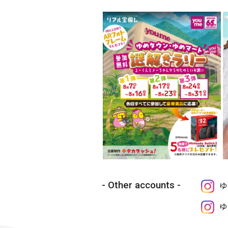
Other accounts
ゆ
ゆ