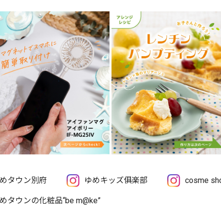
めタウン別府
ゆめキッズ俱楽部
cosme 
めタウンの化粧品“be m@ke”